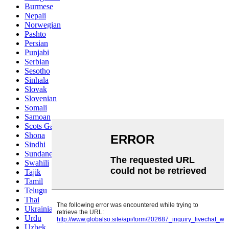
Burmese
Nepali
Norwegian
Pashto
Persian
Punjabi
Serbian
Sesotho
Sinhala
Slovak
Slovenian
Somali
Samoan
Scots Gaelic
Shona
Sindhi
Sundanese
Swahili
Tajik
Tamil
Telugu
Thai
Ukrainian
Urdu
Uzbek