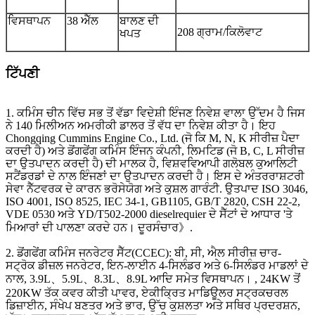
ਵਿਸਥਾਪਨ
38 ਐੱਲ
ਬਾਲਣ ਦੀ
208 ਗ੍ਰਾਮ/ਕਿਲੋਵਾਟ
ਖਪਤ
ਟਿੱਪਣੀ
1. ਕਮਿੰਸ ਚੀਨ ਵਿੱਚ ਸਭ ਤੋਂ ਵੱਡਾ ਵਿਦੇਸ਼ੀ ਇੰਜਣ ਨਿਵੇਸ਼ ਵਾਲਾ ਉੱਦਮ ਹੈ ਜਿਸ
ਨੇ 140 ਮਿਲੀਅਨ ਅਮਰੀਕੀ ਡਾਲਰ ਤੋਂ ਵੱਧ ਦਾ ਨਿਵੇਸ਼ ਕੀਤਾ ਹੈ। ਇਹ
Chongqing Cummins Engine Co., Ltd. (ਜੋ ਕਿ M, N, K ਸੀਰੀਜ਼ ਪੈਦਾ
ਕਰਦੀ ਹੈ) ਅਤੇ ਡੋਂਗਫੇਂਗ ਕਮਿੰਸ ਇੰਜਨ ਕੰਪਨੀ, ਲਿਮਟਿਡ (ਜੋ B, C, L ਸੀਰੀਜ਼
ਦਾ ਉਤਪਾਦਨ ਕਰਦੀ ਹੈ) ਦੀ ਮਾਲਕ ਹੈ, ਵਿਸ਼ਵਵਿਆਪੀ ਗਲੋਬਲ ਕੁਆਲਿਟੀ
ਸਟੈਂਡਰਡਾਂ ਦੇ ਨਾਲ ਇੰਜਣਾਂ ਦਾ ਉਤਪਾਦਨ ਕਰਦੀ ਹੈ। ਇਸ ਦੇ ਅੰਤਰਰਾਸ਼ਟਰੀ
ਸੇਵਾ ਨੈੱਟਵਰਕ ਦੇ ਕਾਰਨ ਭਰੋਸੇਯੋਗ ਅਤੇ ਕੁਸ਼ਲ ਗਾਰੰਟੀ. ਉਤਪਾਦ ISO 3046,
ISO 4001, ISO 8525, IEC 34-1, GB1105, GB/T 2820, CSH 22-2,
VDE 0530 ਅਤੇ YD/T502-2000 dieselrequier ਦੇ ਸੈੱਟਾਂ ਦੇ ਆਧਾਰ 'ਤੇ
ਮਿਆਰਾਂ ਦੀ ਪਾਲਣਾ ਕਰਦੇ ਹਨ। ਦੂਰਸੰਚਾਰ》.
2. ਡੋਂਗਫੇਂਗ ਕਮਿੰਸ ਜਨਰੇਟਰ ਸੈੱਟ(CCEC): ਬੀ, ਸੀ, ਐਲ ਸੀਰੀਜ਼ ਚਾਰ-
ਸਟ੍ਰੋਕ ਡੀਜ਼ਲ ਜਨਰੇਟਰ, ਇਨ-ਲਾਈਨ 4-ਸਿਲੰਡਰ ਅਤੇ 6-ਸਿਲੰਡਰ ਮਾਡਲਾਂ ਦੇ
ਨਾਲ, 3.9L、5.9L、8.3L、8.9L ਆਦਿ ਸਮੇਤ ਵਿਸਥਾਪਨ। , 24KW ਤੋਂ
220KW ਤੱਕ ਕਵਰ ਕੀਤੀ ਪਾਵਰ, ਏਕੀਕ੍ਰਿਤ ਮਾਡਿਊਲਰ ਸਟ੍ਰਕਚਰਲ
ਡਿਜ਼ਾਈਨ, ਸੰਖੇਪ ਬਣਤਰ ਅਤੇ ਭਾਰ, ਉੱਚ ਕੁਸ਼ਲਤਾ ਅਤੇ ਸਥਿਰ ਪ੍ਰਦਰਸ਼ਨ,