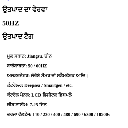
ਉਤਪਾਦ ਦਾ ਵੇਰਵਾ
50HZ
ਉਤਪਾਦ ਟੈਗ
ਮੂਲ ਸਥਾਨ: Jiangsu, ਚੀਨ
ਬਾਰੰਬਾਰਤਾ: 50 / 60HZ
ਅਲਟਰਨੇਟਰ: ਲੇਰੋਏ ਸੋਮਰ ਜਾਂ ਸਟੈਮਫੋਰਡ ਆਦਿ।
ਕੰਟਰੋਲਰ: Deepsea / Smartgen / etc.
ਕੰਟਰੋਲ ਪੈਨਲ: LCD ਡਿਜੀਟਲ ਡਿਸਪਲੇ
ਲੀਡ ਟਾਈਮ: 7-25 ਦਿਨ
ਦਰਜਾ ਵੋਲਟੇਜ: 110 / 230 / 400 / 480 / 690 / 6300 / 10500v