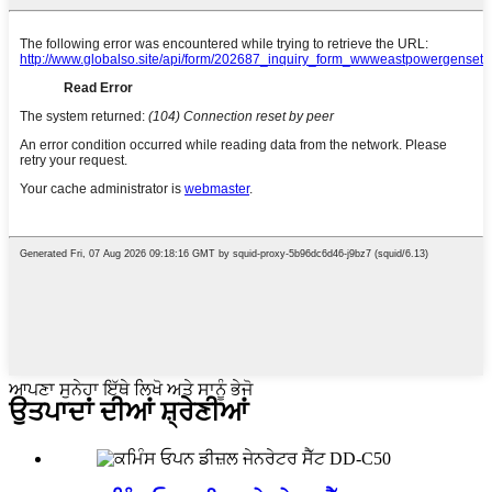
ਆਪਣਾ ਸੁਨੇਹਾ ਇੱਥੇ ਲਿਖੋ ਅਤੇ ਸਾਨੂੰ ਭੇਜੋ
ਉਤਪਾਦਾਂ ਦੀਆਂ ਸ਼੍ਰੇਣੀਆਂ