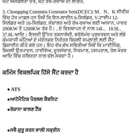
ਘੱਟ ਅਸਫਲਤਾ ਦਰ, ਘੱਟ ਰੱਖ-ਰਖਾਅ ਦੀ ਲਾਗਤ.
3. Chongqing Cummins Generator Sets(DCEC): M、N、K ਸੀਰੀਜ਼
ਵਿੱਚ ਹੋਰ ਮਾਡਲ ਹਨ ਜਿਵੇਂ ਕਿ ਇਨ-ਲਾਈਨ 6-ਸਿਲੰਡਰ, V-ਟਾਈਪ 12-
ਸਿਲੰਡਰ ਅਤੇ 16-ਸਿਲੰਡਰ, ਸੰਚਾਲਨ ਅਤੇ ਰੱਖ-ਰਖਾਅ ਲਈ ਆਸਾਨ, ਪਾਵਰ
200KW ਤੋਂ 1200KW ਤੱਕ ਹੈ। , ਦੇ ਵਿਸਥਾਪਨ ਦੇ ਨਾਲ 14L、18.9L、
37.8L ਆਦਿ। ਇਸਦੀ ਉੱਨਤ ਤਕਨਾਲੋਜੀ, ਭਰੋਸੇਮੰਦ ਪ੍ਰਦਰਸ਼ਨ ਅਤੇ ਲੰਬੇ
ਕੰਮਕਾਜੀ ਘੰਟਿਆਂ ਦੇ ਮੱਦੇਨਜ਼ਰ ਨਿਰੰਤਰ ਬਿਜਲੀ ਸਪਲਾਈ ਲਈ ਸੈੱਟ
ਡਿਜ਼ਾਈਨ ਕੀਤੇ ਗਏ ਹਨ। ਇਹ ਵੱਖ-ਵੱਖ ਸਥਿਤੀਆਂ ਜਿਵੇਂ ਕਿ ਮਾਈਨਿੰਗ,
ਬਿਜਲੀ ਉਤਪਾਦਨ, ਹਾਈਵੇਅ, ਦੂਰਸੰਚਾਰ, ਨਿਰਮਾਣ, ਹਸਪਤਾਲ, ਤੇਲ ਖੇਤਰ
ਆਦਿ ਵਿੱਚ ਸਥਿਰਤਾ ਨਾਲ ਚੱਲ ਸਕਦਾ ਹੈ।
ਕਮਿੰਸ ਵਿਕਲਪਿਕ ਹਿੱਸੇ ਸੈੱਟ ਕਰਦਾ ਹੈ
● ATS
●
ਆਟੋਮੈਟਿਕ ਪੈਰਲਲ ਕੈਬਨਿਟ
●
ਰੋਜ਼ਾਨਾ ਬਾਲਣ ਟੈਂਕ
●
ਸਵੈ-ਸ਼ੁਰੂ ਕਰਨ ਵਾਲੀ ਸਕ੍ਰੀਨ