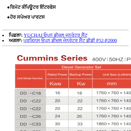
●
ਰਿਮੋਟ ਕੰਪਿਊਟਰ ਇੰਟਰਫੇਸ
●
ਹੋਰ ਸਪੇਅਰ ਪਾਰਟਸ
ਪਿਛਲਾ:
YUCHAI ਓਪਨ ਡੀਜ਼ਲ ਜਨਰੇਟਰ ਸੈੱਟ
ਅਗਲਾ:
ਪਰਕਿਨਸ ਓਪਨ ਡੀਜ਼ਲ ਜੇਨਰੇਟਰ ਸੈੱਟ ਡੀਡੀ P52-P2000