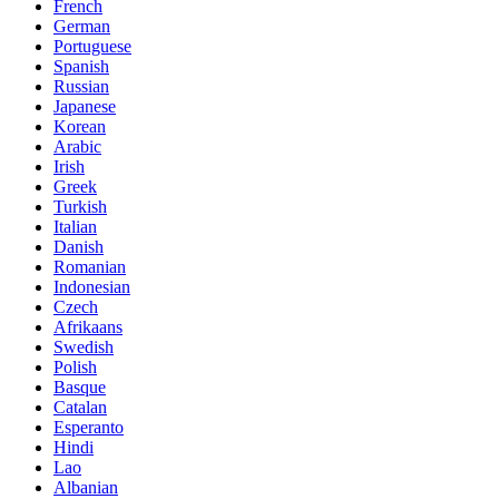
French
German
Portuguese
Spanish
Russian
Japanese
Korean
Arabic
Irish
Greek
Turkish
Italian
Danish
Romanian
Indonesian
Czech
Afrikaans
Swedish
Polish
Basque
Catalan
Esperanto
Hindi
Lao
Albanian