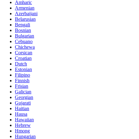
Amharic
Armenian
Azerbaijani
Belarusian
Bengali
Bosnian
Bulgarian
Cebuano
Chichewa
Corsican
Croatian
Dutch
Estonian
Filipino
Finnish
Frisian
Galician
Georgian
Gujarati
Haitian
Hausa
Hawaiian
Hebrew
Hmong
Hungarian