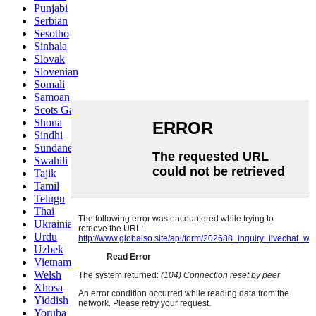
Punjabi
Serbian
Sesotho
Sinhala
Slovak
Slovenian
Somali
Samoan
Scots Gaelic
Shona
Sindhi
Sundanese
Swahili
Tajik
Tamil
Telugu
Thai
Ukrainian
Urdu
Uzbek
Vietnamese
Welsh
Xhosa
Yiddish
Yoruba